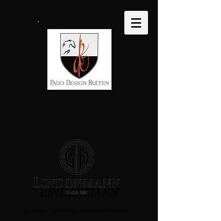
LINDENMANN
Riemen - shawls - manchetknopen -